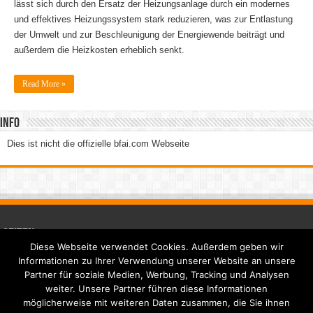
lässt sich durch den Ersatz der Heizungsanlage durch ein modernes
2016
und effektives Heizungssystem stark reduzieren, was zur Entlastung
der Umwelt und zur Beschleunigung der Energiewende beiträgt und
außerdem die Heizkosten erheblich senkt.
Read More »
Info
Dies ist nicht die offizielle bfai.com Webseite
Seiten
Diese Webseite verwendet Cookies. Außerdem geben wir
Informationen zu Ihrer Verwendung unserer Website an unsere
Strom News
Partner für soziale Medien, Werbung, Tracking und Analysen
weiter. Unsere Partner führen diese Informationen
Kontakt
möglicherweise mit weiteren Daten zusammen, die Sie ihnen
Sitemap