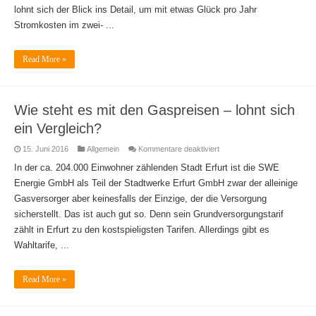
lohnt sich der Blick ins Detail, um mit etwas Glück pro Jahr
Stromkosten im zwei- ...
Read More »
Wie steht es mit den Gaspreisen – lohnt sich
ein Vergleich?
für
15. Juni 2016
Allgemein
Kommentare deaktiviert
Wie
steht
In der ca. 204.000 Einwohner zählenden Stadt Erfurt ist die SWE
es
Energie GmbH als Teil der Stadtwerke Erfurt GmbH zwar der alleinige
mit
den
Gasversorger aber keinesfalls der Einzige, der die Versorgung
Gaspreisen
–
sicherstellt. Das ist auch gut so. Denn sein Grundversorgungstarif
lohnt
sich
zählt in Erfurt zu den kostspieligsten Tarifen. Allerdings gibt es
ein
Vergleich?
Wahltarife, ...
Read More »