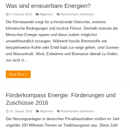
Was sind erneuerbare Energien?
für
2. Februar 2016
Allgemein
Kommentare deaktiviert
Was
sind
Der Klimawandel sorgt für schmelzende Gletscher, extreme
erneuerbare
klimatische Bedingungen und trockne Flüsse. Deshalb müssen die
Energien?
Menschen Energie sparen und diese zudem möglichst
umweltfreundlich erzeugen. Während fossile Brennstoffe wie
beispielsweise Kohle oder Erdöl bald zur neige gehen, sind Sonnen-
und Wasserkraft, Wind, Erdwärme und Biomasse überall zu finden,
nur nicht in ...
Read More »
Förderkompass Energie: Förderungen und
Zuschüsse 2016
für
14. Januar 2016
Allgemein
Kommentare deaktiviert
Förderkompass
Energie:
Die Heizungsanlagen in deutschen Privathaushalten stoßen im Jahr
Förderungen
ungefähr 100 Millionen Tonnen an Treibhausgasen aus. Diese Zahl
und
Zuschüsse